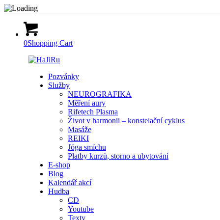
0
Shopping Cart
Pozvánky
Služby
NEUROGRAFIKA
Měření aury
Rifetech Plasma
Život v harmonii – konstelační cyklus
Masáže
REIKI
Jóga smíchu
Platby kurzů, storno a ubytování
E-shop
Blog
Kalendář akcí
Hudba
CD
Youtube
Texty