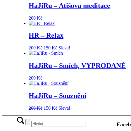
HaJiRu – Atišova meditace
200
Kč
HR – Relax
Původní
Aktuální
200
Kč
150
Kč
Sleva!
cena
cena
byla:
je:
200 Kč.
150 Kč.
HaJiRu – Smích, VYPRODANÉ
200
Kč
HaJiRu – Souznění
Původní
Aktuální
200
Kč
150
Kč
Sleva!
cena
cena
byla:
je:
200 Kč.
150 Kč.
Face